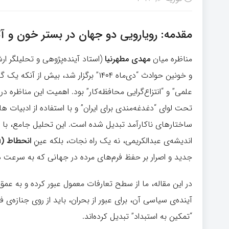
مقدمه: رویارویی دو جهان در بستر خون و 
مناظره میان
مهدی مطهرنیا
(استاد آینده‌پژوهی و تحلیلگر ا
و خونین حوادث “دی‌ماه ۱۴۰۴” برگزار شد
علمی” و “انتزاع‌گرایی محافظه‌کار” بود. اهمیت این مناظره 
تحت لوای “دغدغه‌مندی برای ایران” و با استفاده از ادبیات ه
ساختارهای ناکارآمد تبدیل شده است. این تحلیل جامع، با 
اندیشه‌ی عبدالکریمی، نه یک راه نجات، بلکه عینِ
انحطاط
(Degeneration)
جدید و اصرار بر حفظ فرم‌های مرده در جهانی که به سرعت 
در این مقاله، ما از سطح تعارفات معمول عبور کرده و به عمق 
آینده‌ی سیاسی آن، برای عبور از بحران، باید از روی جنازه‌ی ف
“تمکین به استبداد” تبدیل کرده‌اند.