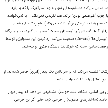
ی ذهنی” او نهفته است. او با ذهنیتی که در قرن نوزدهم یا اوایل قرن
ت، تلاش می‌کند دستاوردهای نوین علوم استراتژیک را که بر پایه
سی” بنا شده‌اند، با چوب “غیرعلمی بودن” براند. عبدالکریمی نمی‌داند – یا نمی‌خواهد
آینده‌پژوهی مدرن (Futures Studies با S جمع، که مطهرنیا به درستی بر آن تاکید می‌کند) علمِ پیش‌بینی قطعی
 از “فلج اقتصادی” یا “زمستان سخت” سخن می‌گوید، نه از جایگاه
یک رمال، بلکه بر اساس تلاقی “ابرروندها” (Megatrends) و “پیشران‌ها” (Drivers) صحبت می‌کند. رد کردن این متدولوژی توسط
واقعیت‌هایی است که خوشایندِ دستگاه فکری او نیستند.
شک” تشبیه می‌کند که بر سر بالین یک بیمار (ایران) حاضر شده‌اند. او
این تمثیل را با دقت جراحی کنیم:
وای بین‌المللی، شکاف ملت-دولت)، تشخیص می‌دهد که بیمار دچار
ضو فاسد (ساختارهای معیوب) را جراحی کرد، حتی اگر این جراحی