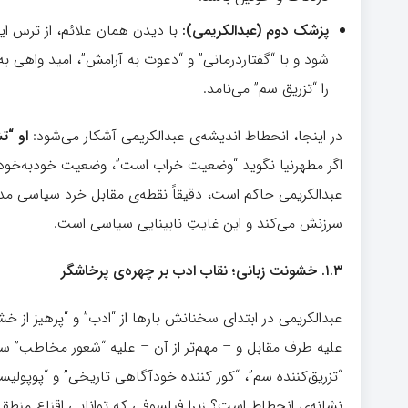
پزشک دوم (عبدالکریمی):
با دیدن همان علائم، از ترس این
شود و با “گفتاردرمانی” و “دعوت به آرامش”، امید واهی ب
را “تزریق سم” می‌نامد.
در اینجا، انحطاط اندیشه‌ی عبدالکریمی آشکار می‌شود:
او “ت
عبدالکریمی حاکم است، دقیقاً نقطه‌ی مقابل خرد سیاسی مدرن
سرزنش می‌کند و این غایتِ نابینایی سیاسی است.
۱.۳.
خشونت زبانی؛ نقاب ادب بر چهره‌ی پرخاشگر
عبدالکریمی در ابتدای سخنانش بارها از “ادب” و “پرهیز از خ
علیه طرف مقابل و – مهم‌تر از آن – علیه “شعور مخاطب” سا
“تزریق‌کننده سم”، “کور کننده خودآگاهی تاریخی” و “پوپولیس