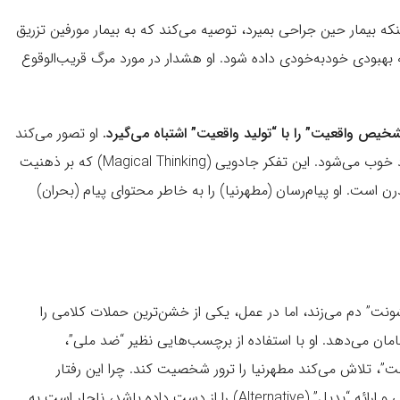
که بیمار حین جراحی بمیرد، توصیه می‌کند که به بیمار مورفین تزریق
ه بهبودی خودبه‌خودی داده شود. او هشدار در مورد مرگ قریب‌الوقوع
شخیص واقعیت” را با “تولید واقعیت” اشتباه می‌گیرد.
او تصور می‌کند
اگر مطهرنیا نگوید “وضعیت خراب است”، وضعیت خودبه‌خود خوب می‌شود. این تفکر جادویی (Magical Thinking) که بر ذهنیت
 است. او پیام‌رسان (مطهرنیا) را به خاطر محتوای پیام (بحران)
شونت” دم می‌زند، اما در عمل، یکی از خشن‌ترین حملات کلامی را
مان می‌دهد. او با استفاده از برچسب‌هایی نظیر “ضد ملی”،
ت”، تلاش می‌کند مطهرنیا را ترور شخصیت کند. چرا این رفتار
نشانه‌ی انحطاط است؟ زیرا فیلسوفی که توانایی اقناع منطقی و ارائه “بدیل” (Alternative) را از دست داده باشد، ناچار است به