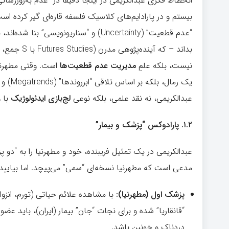
انحطاط فکری عبدالکریمی در اینجا دقیقاً در “عدم به‌روزرسان
بیستم و در پارادایم‌های کلاسیک فلسفه قاره‌ای گیر کرده اس
“عدم قطعیت” (Uncertainty) و “سناریونوی
بداند – که 
نیست، بلکه علمِ
مدیریت عدم قطعیت‌ها
است. وقتی مطهرنیا
عبدالکریمی، نه نقد علمی، بلکه نوعی
لج‌بازی ایدئولوژیک
با 
۱.۲.
پارادوکس “پزشک و بیمار”
عبدالکریمی در یک تمثیل فریبنده، خود و مطهرنیا را به “دو پز
مدعی است که مطهرنیا نسخه‌ای “سمی” می‌پیچد. اما بیایید 
پزشک اول (مطهرنیا):
با مشاهده علائم حیاتی (تورم، انز
“قانقاریا” شده و برای نجات “جان” بیمار (ایران)، باید ع
دردناک و خونین باشد.